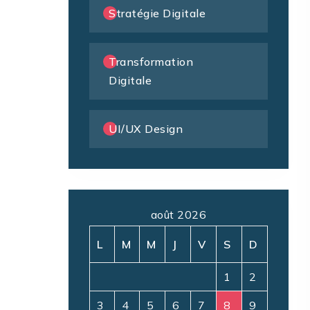
Stratégie Digitale
Transformation
Digitale
UI/UX Design
août 2026
L
M
M
J
V
S
D
1
2
3
4
5
6
7
8
9