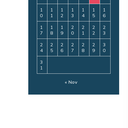
1
1
1
1
1
1
1
0
1
2
3
4
5
6
1
1
1
2
2
2
2
7
8
9
0
1
2
3
2
2
2
2
2
2
3
4
5
6
7
8
9
0
3
1
« Nov