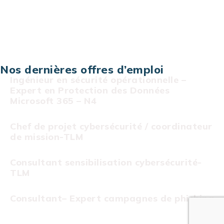
Assistance technique sur projet
Projet au forfait
Infogérance
Centre de services informatiques
Nos dernières offres d’emploi
Ingénieur en sécurité opérationnelle –
Expert en Protection des Données
Microsoft 365 – N4
Chef de projet cybersécurité / coordinateur
de mission-TLM
Consultant sensibilisation cybersécurité-
TLM
Consultant– Expert campagnes de phishing