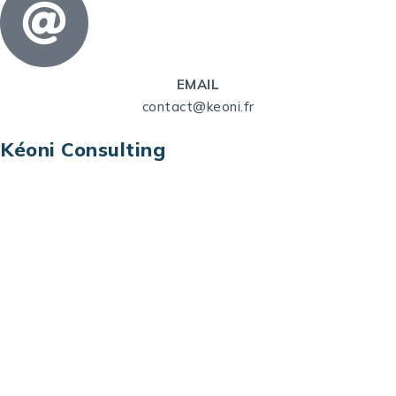
EMAIL
contact@keoni.fr
Kéoni Consulting
Kéoni Consulting est votre partenaire pour la
transformation digitale. Nous vous aidons à
transformer votre modèle économique, à aligner
vos processus opérationnels avec le digital, à
sélectionner les meilleures technologies et à vous
prémunir contre les risques et les menaces à l’ère
du digital.
Adresse : Tour La grande Arche – Paroi Nord