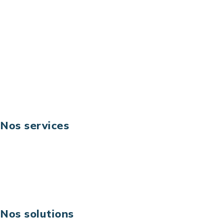
92044 Paris La Défense – France
Email: contact@keoni.fr
Téléphone: +33 (0) 1 40 90 30 79
Fax: +33 (0) 1 40 90 30 00
Suivez-nous
Nos services
Business digital
Excellence opérationnelle
Digital & technologies
Risques IT & cybersécurité
Carrières
Nos solutions