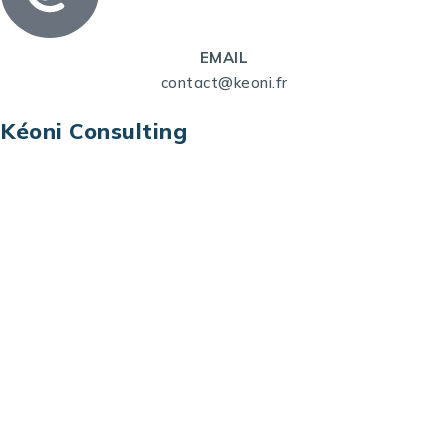
EMAIL
contact@keoni.fr
Kéoni Consulting
Kéoni Consulting est votre partenaire pour la
transformation digitale. Nous vous aidons à
transformer votre modèle économique, à aligner
vos processus opérationnels avec le digital, à
sélectionner les meilleures technologies et à vous
prémunir contre les risques et les menaces à l’ère
du digital.
Adresse : Tour La grande Arche – Paroi Nord
92044 Paris La Défense – France