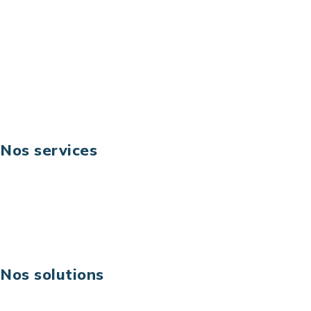
Email: contact@keoni.fr
Téléphone: +33 (0) 1 40 90 30 79
Fax: +33 (0) 1 40 90 30 00
Suivez-nous
Nos services
Business digital
Excellence opérationnelle
Digital & technologies
Risques IT & cybersécurité
Carrières
Nos solutions
Assistance technique sur projet
Projet au forfait