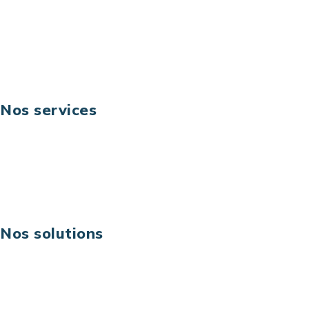
Fax: +33 (0) 1 40 90 30 00
Suivez-nous
Nos services
Business digital
Excellence opérationnelle
Digital & technologies
Risques IT & cybersécurité
Carrières
Nos solutions
Assistance technique sur projet
Projet au forfait
Infogérance
Centre de services informatiques