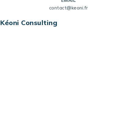
EMAIL
contact@keoni.fr
Kéoni Consulting
Kéoni Consulting est votre partenaire pour la
transformation digitale. Nous vous aidons à
transformer votre modèle économique, à aligner
vos processus opérationnels avec le digital, à
sélectionner les meilleures technologies et à vous
prémunir contre les risques et les menaces à l’ère
du digital.
Adresse : Tour La grande Arche – Paroi Nord
92044 Paris La Défense – France
Email: contact@keoni.fr
Téléphone: +33 (0) 1 40 90 30 79