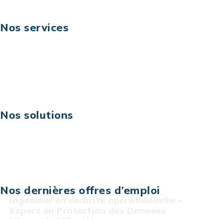
Nos services
Business digital
Excellence opérationnelle
Digital & technologies
Risques IT & cybersécurité
Carrières
Nos solutions
Assistance technique sur projet
Projet au forfait
Infogérance
Centre de services informatiques
Nos dernières offres d’emploi
Ingénieur en sécurité opérationnelle –
Expert en Protection des Données