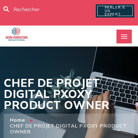
PARLER À
UN
EXPERT
CHEF DE PROJET
DIGITAL PXOXY
PRODUCT OWNER
Home
CHEF DE PROJET DIGITAL PXOXY PRODUCT
OWNER