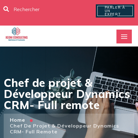
PARLER À
UN
EXPERT
Chef de projet &
Développeur Dynamics
CRM- Full remote
Home
Chef De Projet & Développeur Dynamics
CRM- Full Remote