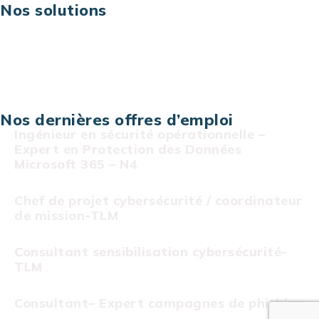
Nos solutions
Assistance technique sur projet
Projet au forfait
Infogérance
Centre de services informatiques
Nos dernières offres d’emploi
Ingénieur en sécurité opérationnelle –
Expert en Protection des Données
Microsoft 365 – N4
Chef de projet cybersécurité / coordinateur
de mission-TLM
Consultant sensibilisation cybersécurité-
TLM
Consultant– Expert campagnes de phishing