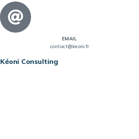
EMAIL
contact@keoni.fr
Kéoni Consulting
Kéoni Consulting est votre partenaire pour la
transformation digitale. Nous vous aidons à
transformer votre modèle économique, à aligner
vos processus opérationnels avec le digital, à
sélectionner les meilleures technologies et à vous
prémunir contre les risques et les menaces à l’ère
du digital.