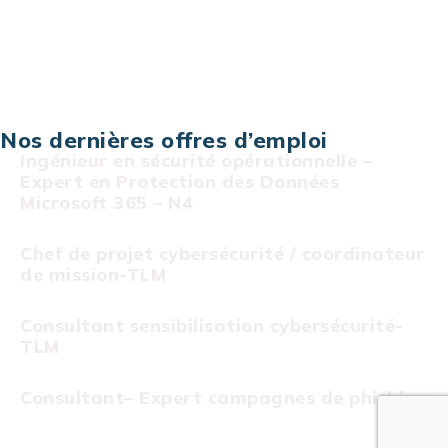
Assistance technique sur projet
Projet au forfait
Infogérance
Centre de services informatiques
Nos dernières offres d’emploi
Ingénieur en sécurité opérationnelle –
Expert en Protection des Données
Microsoft 365 – N4
Chef de projet cybersécurité / coordinateur
de mission-TLM
Consultant sensibilisation cybersécurité-
TLM
Consultant– Expert campagnes de phishing