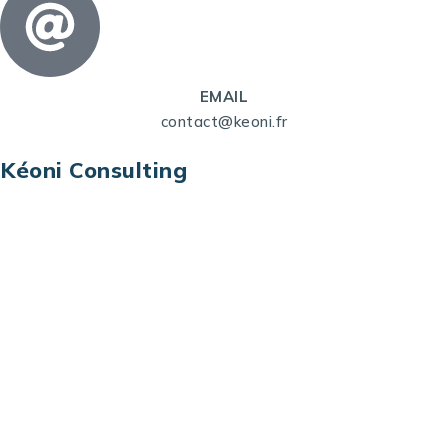
EMAIL
contact@keoni.fr
Kéoni Consulting
Kéoni Consulting est votre partenaire pour la
transformation digitale. Nous vous aidons à
transformer votre modèle économique, à aligner
vos processus opérationnels avec le digital, à
sélectionner les meilleures technologies et à vous
prémunir contre les risques et les menaces à l’ère
du digital.
Adresse : Tour La grande Arche – Paroi Nord