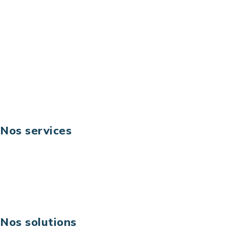
92044 Paris La Défense – France
Email: contact@keoni.fr
Téléphone: +33 (0) 1 40 90 30 79
Fax: +33 (0) 1 40 90 30 00
Suivez-nous
Nos services
Business digital
Excellence opérationnelle
Digital & technologies
Risques IT & cybersécurité
Carrières
Nos solutions