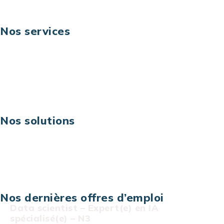
Nos services
Business digital
Excellence opérationnelle
Digital & technologies
Risques IT & cybersécurité
Carrières
Nos solutions
Assistance technique sur projet
Projet au forfait
Infogérance
Centre de services informatiques
Nos dernières offres d’emploi
Data scientist – Expert(e) en IA
spécialisé(e) – N3