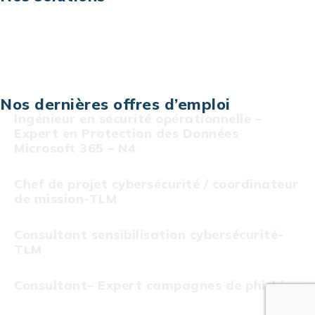
Assistance technique sur projet
Projet au forfait
Infogérance
Centre de services informatiques
Nos dernières offres d’emploi
Ingénieur en sécurité opérationnelle –
Expert en Protection des Données
Microsoft 365 – N4
Chef de projet cybersécurité / coordinateur
de mission-TLM
Consultant sensibilisation cybersécurité-
TLM
Consultant– Expert campagnes de phishing