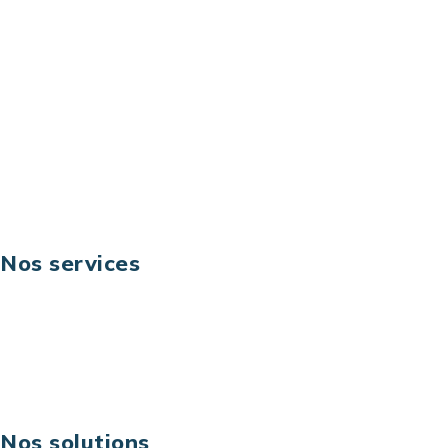
92044 Paris La Défense – France
Email: contact@keoni.fr
Téléphone: +33 (0) 1 40 90 30 79
Fax: +33 (0) 1 40 90 30 00
Suivez-nous
Nos services
Business digital
Excellence opérationnelle
Digital & technologies
Risques IT & cybersécurité
Carrières
Nos solutions