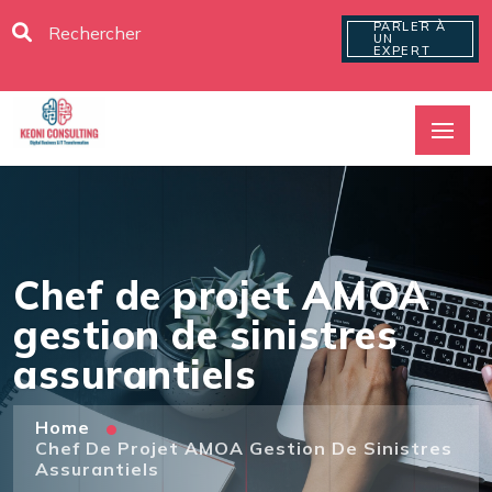
PARLER À
UN
EXPERT
Chef de projet AMOA
gestion de sinistres
assurantiels
Home
Chef De Projet AMOA Gestion De Sinistres
Assurantiels