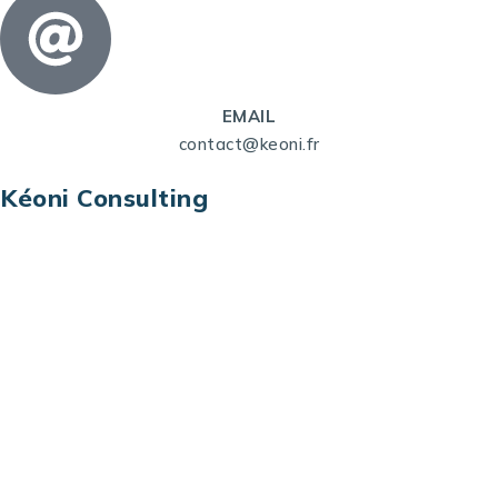
EMAIL
contact@keoni.fr
Kéoni Consulting
Kéoni Consulting est votre partenaire pour la
transformation digitale. Nous vous aidons à
transformer votre modèle économique, à aligner
vos processus opérationnels avec le digital, à
sélectionner les meilleures technologies et à vous
prémunir contre les risques et les menaces à l’ère
du digital.
Adresse : Tour La grande Arche – Paroi Nord