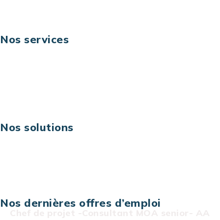
Nos services
Business digital
Excellence opérationnelle
Digital & technologies
Risques IT & cybersécurité
Carrières
Nos solutions
Assistance technique sur projet
Projet au forfait
Infogérance
Centre de services informatiques
Nos dernières offres d’emploi
Chef de projet -Consultant MOA senior- AA