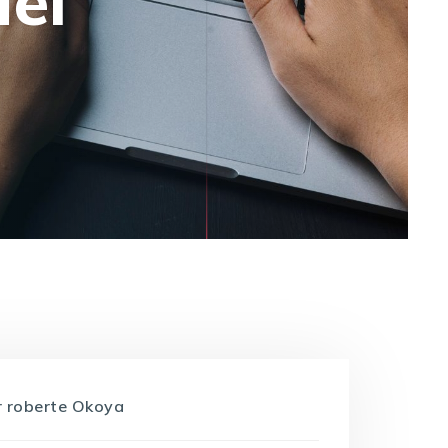
uel
r
roberte Okoya