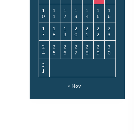
1
1
1
1
1
1
1
0
1
2
3
4
5
6
1
1
1
2
2
2
2
7
8
9
0
1
2
3
2
2
2
2
2
2
3
4
5
6
7
8
9
0
3
1
« Nov