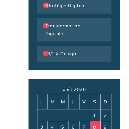
Stratégie Digitale
Transformation
Digitale
UI/UX Design
août 2026
L
M
M
J
V
S
D
1
2
3
4
5
6
7
8
9