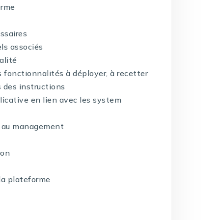
orme
ssaires
els associés
alité
es fonctionnalités à déployer, à recetter
s des instructions
licative en lien avec les system
es au management
ion
a plateforme