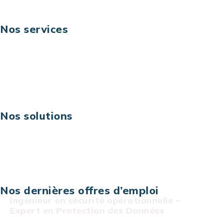
Nos services
Business digital
Excellence opérationnelle
Digital & technologies
Risques IT & cybersécurité
Carrières
Nos solutions
Assistance technique sur projet
Projet au forfait
Infogérance
Centre de services informatiques
Nos dernières offres d’emploi
Ingénieur en sécurité opérationnelle –
Expert en Protection des Données