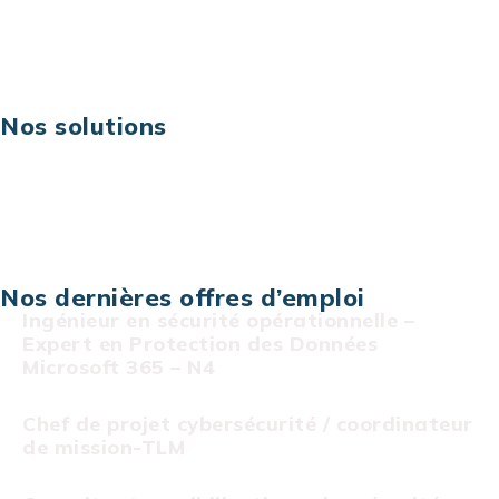
Digital & technologies
Risques IT & cybersécurité
Carrières
Nos solutions
Assistance technique sur projet
Projet au forfait
Infogérance
Centre de services informatiques
Nos dernières offres d’emploi
Ingénieur en sécurité opérationnelle –
Expert en Protection des Données
Microsoft 365 – N4
Chef de projet cybersécurité / coordinateur
de mission-TLM