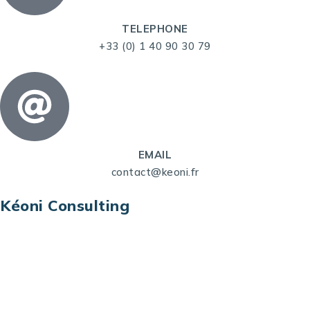
TELEPHONE
+33 (0) 1 40 90 30 79
EMAIL
contact@keoni.fr
Kéoni Consulting
Kéoni Consulting est votre partenaire pour la
transformation digitale. Nous vous aidons à
transformer votre modèle économique, à aligner
vos processus opérationnels avec le digital, à