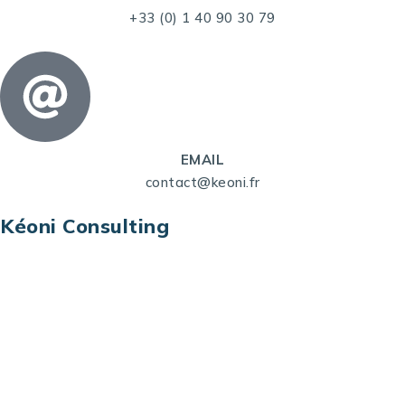
+33 (0) 1 40 90 30 79
EMAIL
contact@keoni.fr
Kéoni Consulting
Kéoni Consulting est votre partenaire pour la
transformation digitale. Nous vous aidons à
transformer votre modèle économique, à aligner
vos processus opérationnels avec le digital, à
sélectionner les meilleures technologies et à vous
prémunir contre les risques et les menaces à l’ère