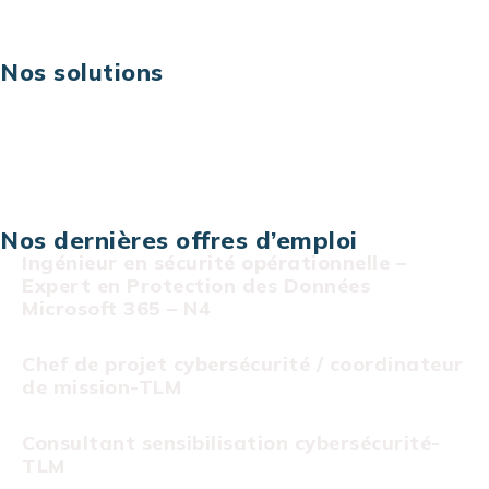
Carrières
Nos solutions
Assistance technique sur projet
Projet au forfait
Infogérance
Centre de services informatiques
Nos dernières offres d’emploi
Ingénieur en sécurité opérationnelle –
Expert en Protection des Données
Microsoft 365 – N4
Chef de projet cybersécurité / coordinateur
de mission-TLM
Consultant sensibilisation cybersécurité-
TLM