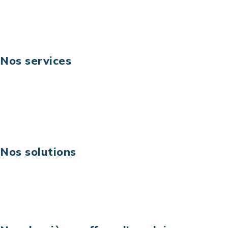
Suivez-nous
Nos services
Business digital
Excellence opérationnelle
Digital & technologies
Risques IT & cybersécurité
Carrières
Nos solutions
Assistance technique sur projet
Projet au forfait
Infogérance
Centre de services informatiques