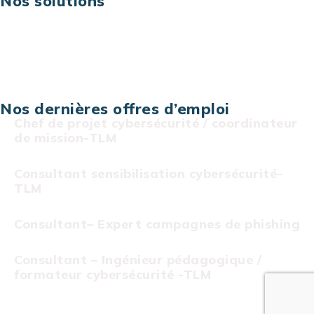
Nos solutions
Assistance technique sur projet
Projet au forfait
Infogérance
Centre de services informatiques
Nos dernières offres d’emploi
Chef de projet cybersécurité / coordinateur
de mission-TLM
Consultant sensibilisation cybersécurité-
TLM
Consultant– Expert campagnes de phishing
Consultant – Ingénieur pédagogique /
formateur cybersécurité -TLM