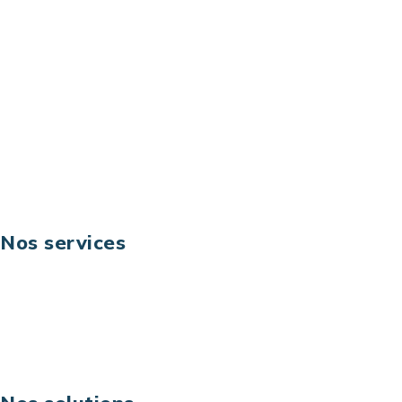
92044 Paris La Défense – France
Email: contact@keoni.fr
Téléphone: +33 (0) 1 40 90 30 79
Fax: +33 (0) 1 40 90 30 00
Suivez-nous
Nos services
Business digital
Excellence opérationnelle
Digital & technologies
Risques IT & cybersécurité
Carrières