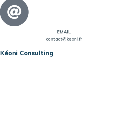
EMAIL
contact@keoni.fr
Kéoni Consulting
Kéoni Consulting est votre partenaire pour la
transformation digitale. Nous vous aidons à
transformer votre modèle économique, à aligner
vos processus opérationnels avec le digital, à
sélectionner les meilleures technologies et à vous
prémunir contre les risques et les menaces à l’ère
du digital.
Adresse : Tour La grande Arche – Paroi Nord