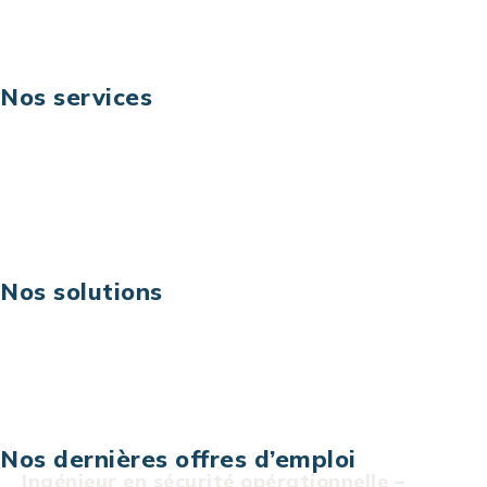
Suivez-nous
Nos services
Business digital
Excellence opérationnelle
Digital & technologies
Risques IT & cybersécurité
Carrières
Nos solutions
Assistance technique sur projet
Projet au forfait
Infogérance
Centre de services informatiques
Nos dernières offres d’emploi
Ingénieur en sécurité opérationnelle –