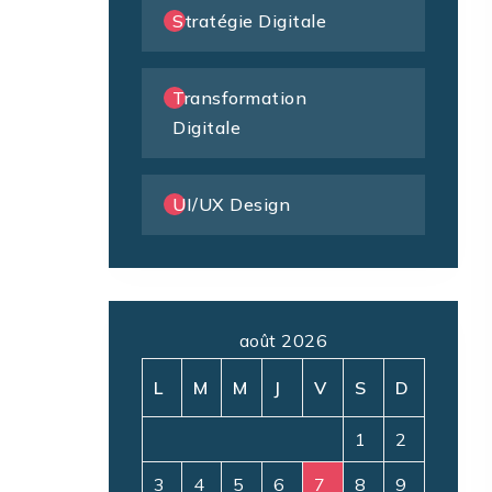
Stratégie Digitale
Transformation
Digitale
UI/UX Design
août 2026
L
M
M
J
V
S
D
1
2
3
4
5
6
7
8
9