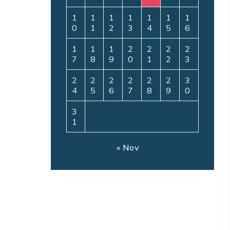
1
1
1
1
1
1
1
0
1
2
3
4
5
6
1
1
1
2
2
2
2
7
8
9
0
1
2
3
2
2
2
2
2
2
3
4
5
6
7
8
9
0
3
1
« Nov