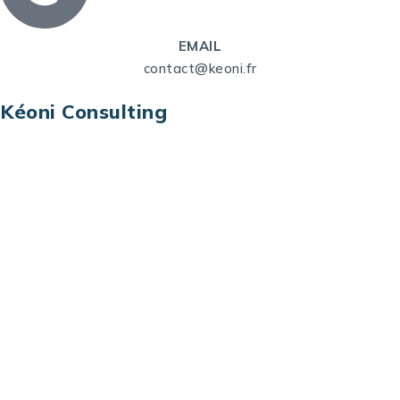
EMAIL
contact@keoni.fr
Kéoni Consulting
Kéoni Consulting est votre partenaire pour la
transformation digitale. Nous vous aidons à
transformer votre modèle économique, à aligner
vos processus opérationnels avec le digital, à
sélectionner les meilleures technologies et à vous
prémunir contre les risques et les menaces à l’ère
du digital.
Adresse : Tour La grande Arche – Paroi Nord
92044 Paris La Défense – France