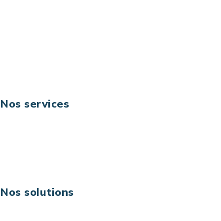
Email: contact@keoni.fr
Téléphone: +33 (0) 1 40 90 30 79
Fax: +33 (0) 1 40 90 30 00
Suivez-nous
Nos services
Business digital
Excellence opérationnelle
Digital & technologies
Risques IT & cybersécurité
Carrières
Nos solutions
Assistance technique sur projet
Projet au forfait