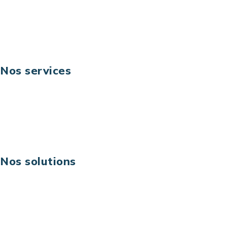
Fax: +33 (0) 1 40 90 30 00
Suivez-nous
Nos services
Business digital
Excellence opérationnelle
Digital & technologies
Risques IT & cybersécurité
Carrières
Nos solutions
Assistance technique sur projet
Projet au forfait
Infogérance
Centre de services informatiques