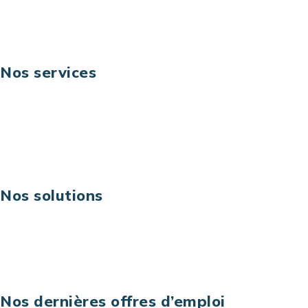
Suivez-nous
Nos services
Business digital
Excellence opérationnelle
Digital & technologies
Risques IT & cybersécurité
Carrières
Nos solutions
Assistance technique sur projet
Projet au forfait
Infogérance
Centre de services informatiques
Nos dernières offres d’emploi