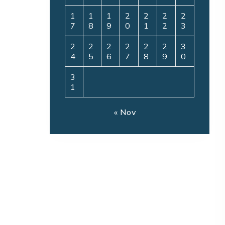
1
1
1
2
2
2
2
7
8
9
0
1
2
3
2
2
2
2
2
2
3
4
5
6
7
8
9
0
3
1
« Nov