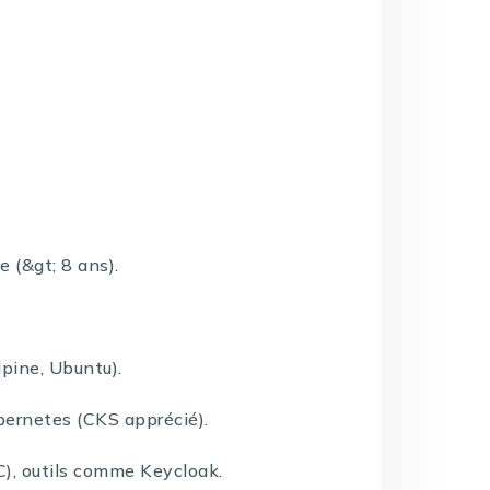
e (&gt; 8 ans).
lpine, Ubuntu).
bernetes (CKS apprécié).
), outils comme Keycloak.