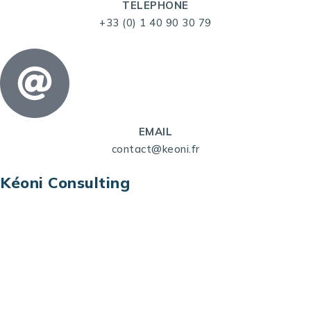
TELEPHONE
+33 (0) 1 40 90 30 79
EMAIL
contact@keoni.fr
Kéoni Consulting
Kéoni Consulting est votre partenaire pour la
transformation digitale. Nous vous aidons à
transformer votre modèle économique, à aligner
vos processus opérationnels avec le digital, à
sélectionner les meilleures technologies et à vous