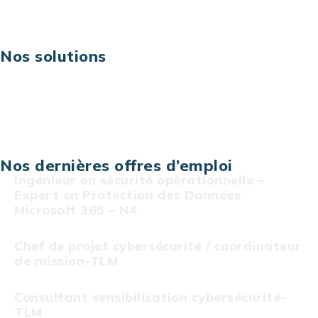
Carrières
Nos solutions
Assistance technique sur projet
Projet au forfait
Infogérance
Centre de services informatiques
Nos dernières offres d’emploi
Ingénieur en sécurité opérationnelle –
Expert en Protection des Données
Microsoft 365 – N4
Chef de projet cybersécurité / coordinateur
de mission-TLM
Consultant sensibilisation cybersécurité-
TLM