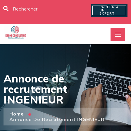
PARLER À
UN
EXPERT
Annonce de
recrutement
INGENIEUR
Home
Annonce De Recrutement INGENIEUR