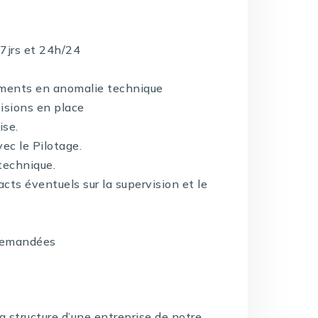
/7jrs et 24h/24
tements en anomalie technique
isions en place
ise.
ec le Pilotage.
technique.
cts éventuels sur la supervision et le
 demandées
structure d’une entreprise de notre