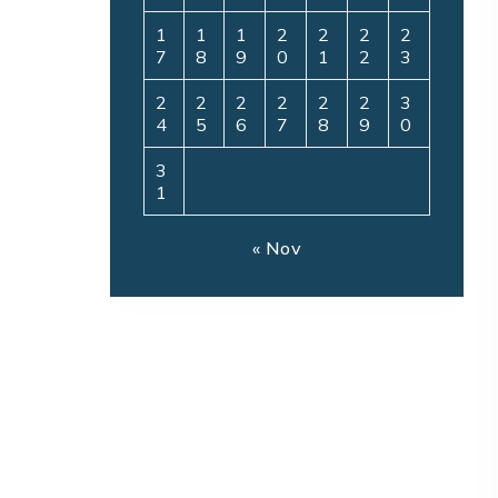
1
1
1
2
2
2
2
7
8
9
0
1
2
3
2
2
2
2
2
2
3
4
5
6
7
8
9
0
3
1
« Nov