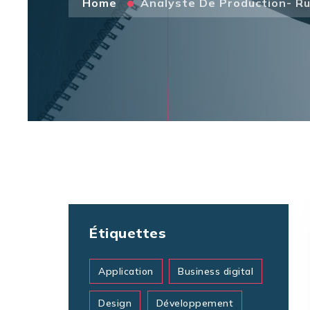
Home
Analyste De Production- R
Étiquettes
Application
Business digital
Design
Développement