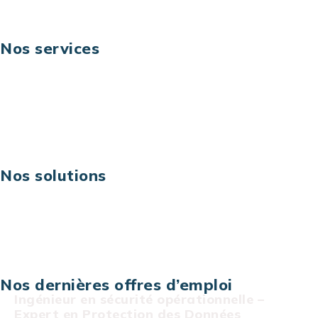
Nos services
Business digital
Excellence opérationnelle
Digital & technologies
Risques IT & cybersécurité
Carrières
Nos solutions
Assistance technique sur projet
Projet au forfait
Infogérance
Centre de services informatiques
Nos dernières offres d’emploi
Ingénieur en sécurité opérationnelle –
Expert en Protection des Données