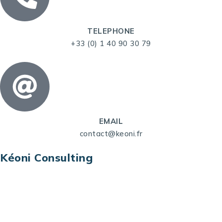
TELEPHONE
+33 (0) 1 40 90 30 79
EMAIL
contact@keoni.fr
Kéoni Consulting
Kéoni Consulting est votre partenaire pour la
transformation digitale. Nous vous aidons à
transformer votre modèle économique, à aligner
vos processus opérationnels avec le digital, à