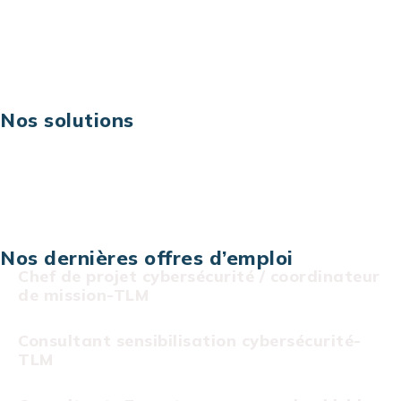
Digital & technologies
Risques IT & cybersécurité
Carrières
Nos solutions
Assistance technique sur projet
Projet au forfait
Infogérance
Centre de services informatiques
Nos dernières offres d’emploi
Chef de projet cybersécurité / coordinateur
de mission-TLM
Consultant sensibilisation cybersécurité-
TLM