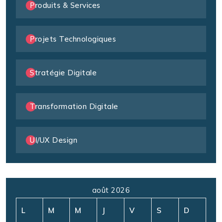
Produits & Services
Projets Technologiques
Stratégie Digitale
Transformation Digitale
UI/UX Design
août 2026
L
M
M
J
V
S
D