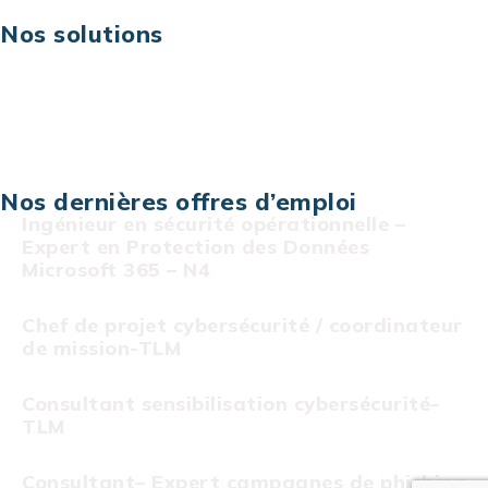
Nos solutions
Assistance technique sur projet
Projet au forfait
Infogérance
Centre de services informatiques
Nos dernières offres d’emploi
Ingénieur en sécurité opérationnelle –
Expert en Protection des Données
Microsoft 365 – N4
Chef de projet cybersécurité / coordinateur
de mission-TLM
Consultant sensibilisation cybersécurité-
TLM
Consultant– Expert campagnes de phishing