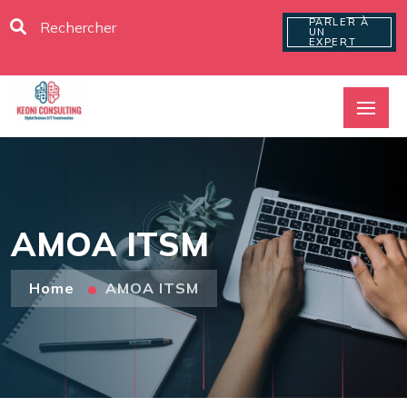
PARLER À
UN
EXPERT
AMOA ITSM
Home
AMOA ITSM