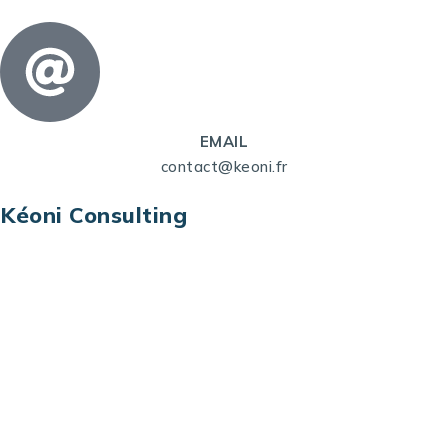
EMAIL
contact@keoni.fr
Kéoni Consulting
Kéoni Consulting est votre partenaire pour la
transformation digitale. Nous vous aidons à
transformer votre modèle économique, à aligner
vos processus opérationnels avec le digital, à
sélectionner les meilleures technologies et à vous
prémunir contre les risques et les menaces à l’ère
du digital.