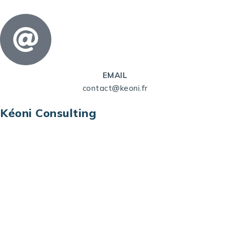
EMAIL
contact@keoni.fr
Kéoni Consulting
Kéoni Consulting est votre partenaire pour la
transformation digitale. Nous vous aidons à
transformer votre modèle économique, à aligner
vos processus opérationnels avec le digital, à
sélectionner les meilleures technologies et à vous
prémunir contre les risques et les menaces à l’ère
du digital.