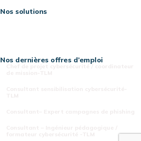
Nos solutions
Assistance technique sur projet
Projet au forfait
Infogérance
Centre de services informatiques
Nos dernières offres d’emploi
Chef de projet cybersécurité / coordinateur
de mission-TLM
Consultant sensibilisation cybersécurité-
TLM
Consultant– Expert campagnes de phishing
Consultant – Ingénieur pédagogique /
formateur cybersécurité -TLM