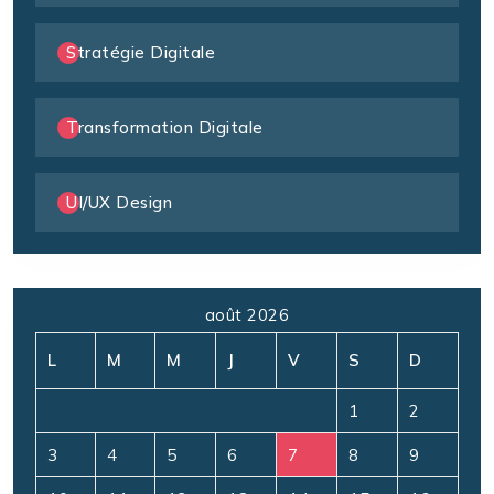
Stratégie Digitale
Transformation Digitale
UI/UX Design
août 2026
L
M
M
J
V
S
D
1
2
3
4
5
6
7
8
9