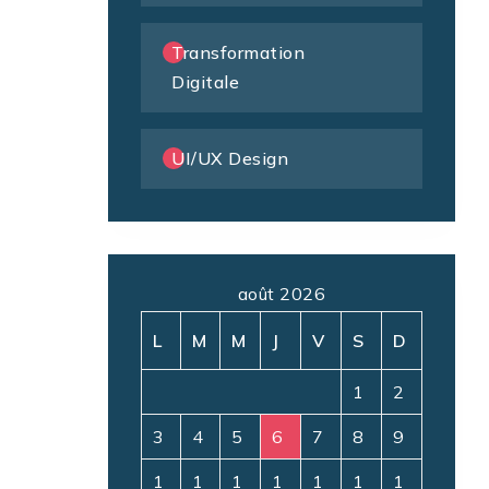
Transformation
Digitale
UI/UX Design
août 2026
L
M
M
J
V
S
D
1
2
3
4
5
6
7
8
9
1
1
1
1
1
1
1