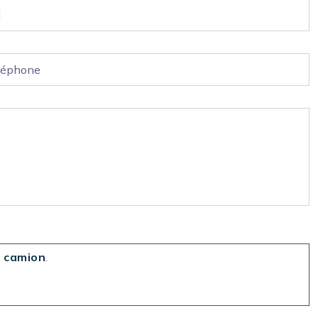
t
camion
.