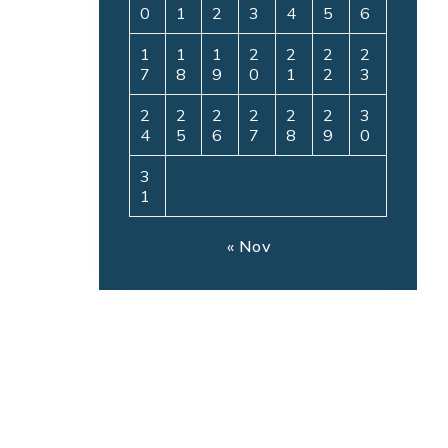
0
1
2
3
4
5
6
1
1
1
2
2
2
2
7
8
9
0
1
2
3
2
2
2
2
2
2
3
4
5
6
7
8
9
0
3
1
« Nov