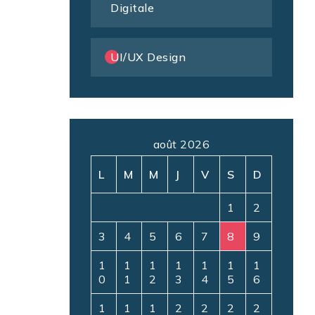
Digitale
UI/UX Design
août 2026
L
M
M
J
V
S
D
1
2
3
4
5
6
7
8
9
1
1
1
1
1
1
1
0
1
2
3
4
5
6
1
1
1
2
2
2
2