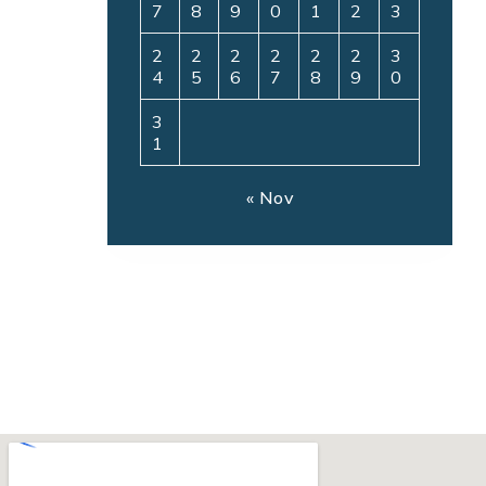
7
8
9
0
1
2
3
2
2
2
2
2
2
3
4
5
6
7
8
9
0
3
1
« Nov