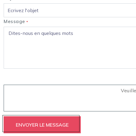
Message
*
Veuill