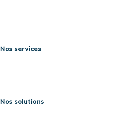
Téléphone: +33 (0) 1 40 90 30 79
Fax: +33 (0) 1 40 90 30 00
Suivez-nous
Nos services
Business digital
Excellence opérationnelle
Digital & technologies
Risques IT & cybersécurité
Carrières
Nos solutions
Assistance technique sur projet
Projet au forfait
Infogérance
Centre de services informatiques