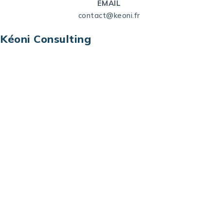
EMAIL
contact@keoni.fr
Kéoni Consulting
Kéoni Consulting est votre partenaire pour la
transformation digitale. Nous vous aidons à
transformer votre modèle économique, à aligner
vos processus opérationnels avec le digital, à
sélectionner les meilleures technologies et à vous
prémunir contre les risques et les menaces à l’ère
du digital.
Adresse : Tour La grande Arche – Paroi Nord
92044 Paris La Défense – France
Email: contact@keoni.fr