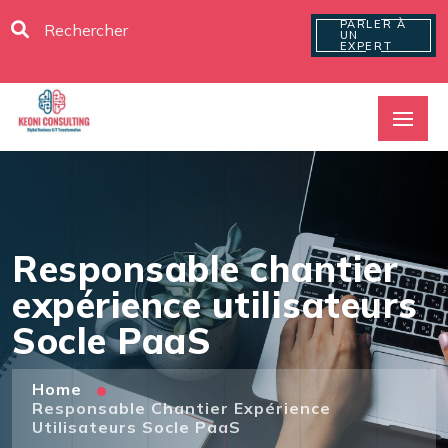
PARLER À
UN
EXPERT
Responsable chantier
expérience utilisateurs
Socle PaaS
Home
Responsable Chantier Expérience
Utilisateurs Socle PaaS