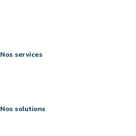
Téléphone: +33 (0) 1 40 90 30 79
Fax: +33 (0) 1 40 90 30 00
Suivez-nous
Nos services
Business digital
Excellence opérationnelle
Digital & technologies
Risques IT & cybersécurité
Carrières
Nos solutions
Assistance technique sur projet
Projet au forfait
Infogérance