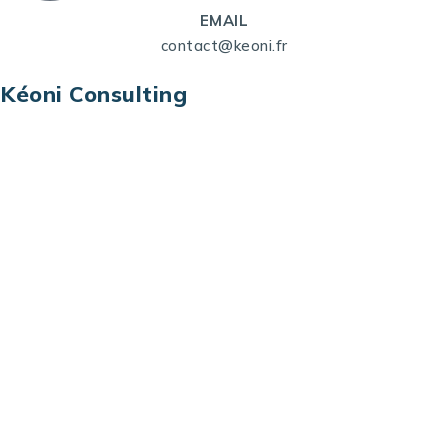
EMAIL
contact@keoni.fr
Kéoni Consulting
Kéoni Consulting est votre partenaire pour la
transformation digitale. Nous vous aidons à
transformer votre modèle économique, à aligner
vos processus opérationnels avec le digital, à
sélectionner les meilleures technologies et à vous
prémunir contre les risques et les menaces à l’ère
du digital.
Adresse : Tour La grande Arche – Paroi Nord
92044 Paris La Défense – France
Email: contact@keoni.fr