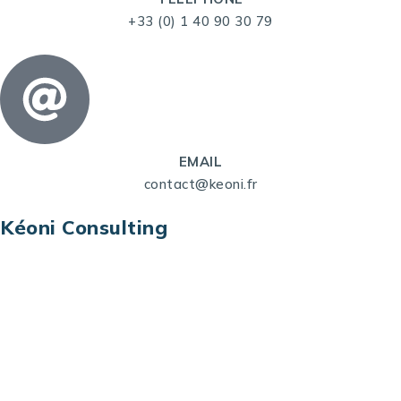
+33 (0) 1 40 90 30 79
EMAIL
contact@keoni.fr
Kéoni Consulting
Kéoni Consulting est votre partenaire pour la
transformation digitale. Nous vous aidons à
transformer votre modèle économique, à aligner
vos processus opérationnels avec le digital, à
sélectionner les meilleures technologies et à vous
prémunir contre les risques et les menaces à l’ère