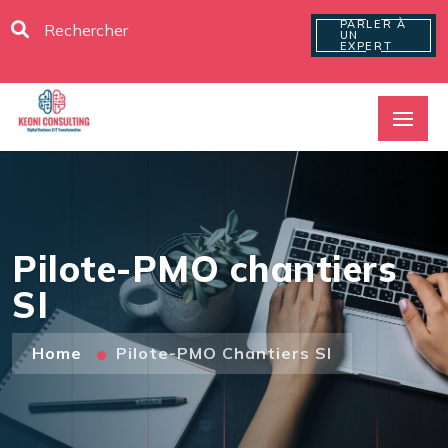
PARLER À
UN
EXPERT
Pilote-PMO chantiers
SI
Home
Pilote-PMO Chantiers SI