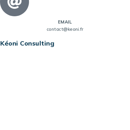
EMAIL
contact@keoni.fr
Kéoni Consulting
Kéoni Consulting est votre partenaire pour la
transformation digitale. Nous vous aidons à
transformer votre modèle économique, à aligner
vos processus opérationnels avec le digital, à
sélectionner les meilleures technologies et à vous
prémunir contre les risques et les menaces à l’ère
du digital.
Adresse : Tour La grande Arche – Paroi Nord
92044 Paris La Défense – France