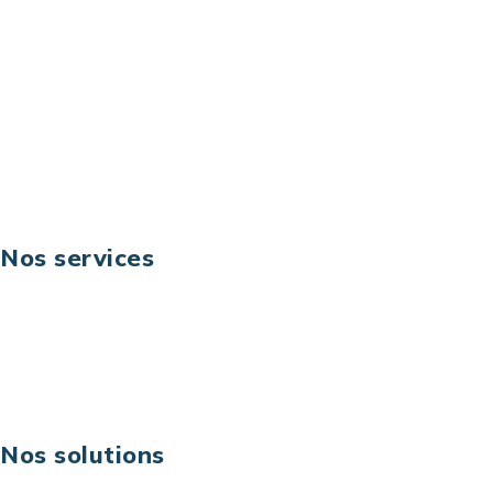
Email: contact@keoni.fr
Téléphone: +33 (0) 1 40 90 30 79
Fax: +33 (0) 1 40 90 30 00
Suivez-nous
Nos services
Business digital
Excellence opérationnelle
Digital & technologies
Risques IT & cybersécurité
Carrières
Nos solutions
Assistance technique sur projet