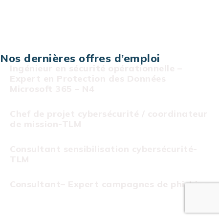
Projet au forfait
Infogérance
Centre de services informatiques
Nos dernières offres d’emploi
Ingénieur en sécurité opérationnelle –
Expert en Protection des Données
Microsoft 365 – N4
Chef de projet cybersécurité / coordinateur
de mission-TLM
Consultant sensibilisation cybersécurité-
TLM
Consultant– Expert campagnes de phishing