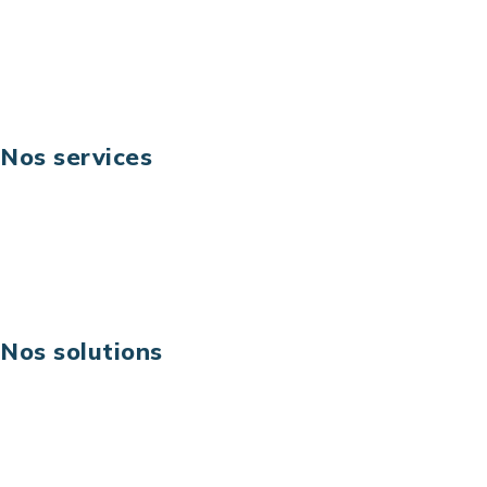
Fax: +33 (0) 1 40 90 30 00
Suivez-nous
Nos services
Business digital
Excellence opérationnelle
Digital & technologies
Risques IT & cybersécurité
Carrières
Nos solutions
Assistance technique sur projet
Projet au forfait
Infogérance
Centre de services informatiques