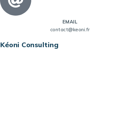
EMAIL
contact@keoni.fr
Kéoni Consulting
Kéoni Consulting est votre partenaire pour la
transformation digitale. Nous vous aidons à
transformer votre modèle économique, à aligner
vos processus opérationnels avec le digital, à
sélectionner les meilleures technologies et à vous
prémunir contre les risques et les menaces à l’ère
du digital.
Adresse : Tour La grande Arche – Paroi Nord
92044 Paris La Défense – France