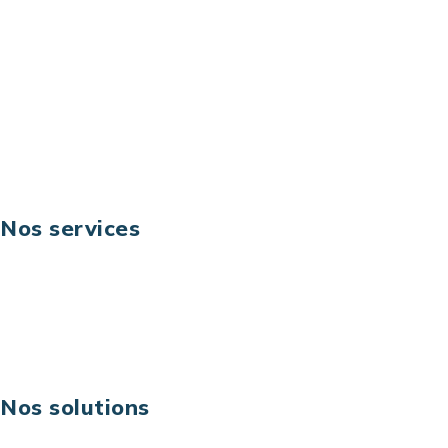
Email: contact@keoni.fr
Téléphone: +33 (0) 1 40 90 30 79
Fax: +33 (0) 1 40 90 30 00
Suivez-nous
Nos services
Business digital
Excellence opérationnelle
Digital & technologies
Risques IT & cybersécurité
Carrières
Nos solutions
Assistance technique sur projet