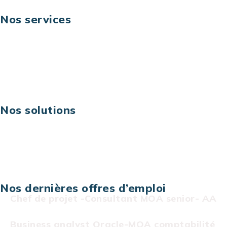
Nos services
Business digital
Excellence opérationnelle
Digital & technologies
Risques IT & cybersécurité
Carrières
Nos solutions
Assistance technique sur projet
Projet au forfait
Infogérance
Centre de services informatiques
Nos dernières offres d’emploi
Chef de projet -Consultant MOA senior- AA
Business analyst Oracle-MOA comptabilité