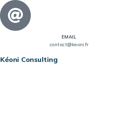
EMAIL
contact@keoni.fr
Kéoni Consulting
Kéoni Consulting est votre partenaire pour la
transformation digitale. Nous vous aidons à
transformer votre modèle économique, à aligner
vos processus opérationnels avec le digital, à
sélectionner les meilleures technologies et à vous
prémunir contre les risques et les menaces à l’ère
du digital.