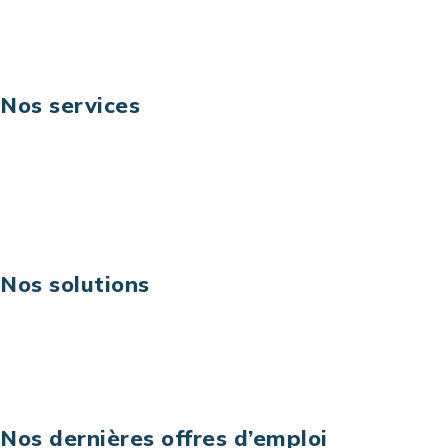
Suivez-nous
Nos services
Business digital
Excellence opérationnelle
Digital & technologies
Risques IT & cybersécurité
Carrières
Nos solutions
Assistance technique sur projet
Projet au forfait
Infogérance
Centre de services informatiques
Nos dernières offres d’emploi