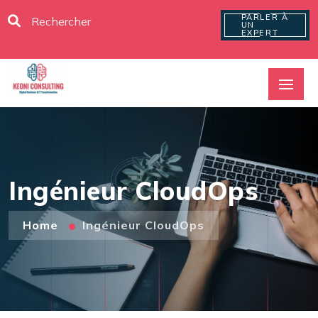
PARLER À
UN
EXPERT
Ingénieur CloudOps
Home
Ingénieur CloudOps