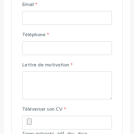
Email
*
Téléphone
*
Lettre de motivation
*
Téléverser son CV
*
Types autorisés: .pdf, .doc, .docx