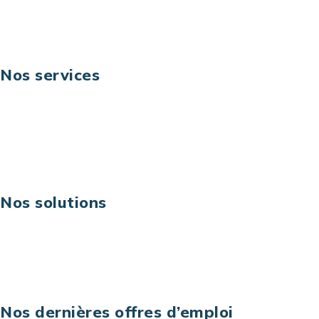
Suivez-nous
Nos services
Business digital
Excellence opérationnelle
Digital & technologies
Risques IT & cybersécurité
Carrières
Nos solutions
Assistance technique sur projet
Projet au forfait
Infogérance
Centre de services informatiques
Nos dernières offres d’emploi