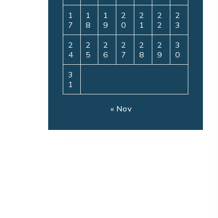
1
1
1
2
2
2
2
7
8
9
0
1
2
3
2
2
2
2
2
2
3
4
5
6
7
8
9
0
3
1
« Nov