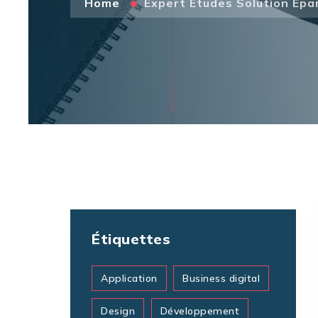
Home
Expert Etudes Solution Épa
Étiquettes
Application
Business digital
Design
Développement