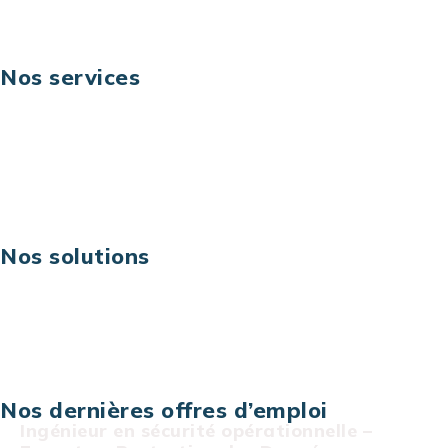
Nos services
Business digital
Excellence opérationnelle
Digital & technologies
Risques IT & cybersécurité
Carrières
Nos solutions
Assistance technique sur projet
Projet au forfait
Infogérance
Centre de services informatiques
Nos dernières offres d’emploi
Ingénieur en sécurité opérationnelle –