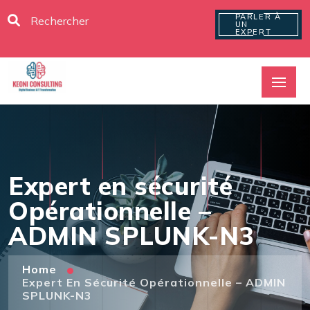
PARLER À
UN
EXPERT
Expert en sécurité
Opérationnelle –
ADMIN SPLUNK-N3
Home
Expert En Sécurité Opérationnelle – ADMIN
SPLUNK-N3