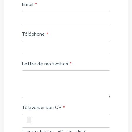
Email
*
Téléphone
*
Lettre de motivation
*
Téléverser son CV
*
Types autorisés: .pdf, .doc, .docx