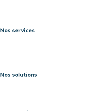
Suivez-nous
Nos services
Business digital
Excellence opérationnelle
Digital & technologies
Risques IT & cybersécurité
Carrières
Nos solutions
Assistance technique sur projet
Projet au forfait
Infogérance
Centre de services informatiques