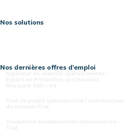
Carrières
Nos solutions
Assistance technique sur projet
Projet au forfait
Infogérance
Centre de services informatiques
Nos dernières offres d’emploi
Ingénieur en sécurité opérationnelle –
Expert en Protection des Données
Microsoft 365 – N4
Chef de projet cybersécurité / coordinateur
de mission-TLM
Consultant sensibilisation cybersécurité-
TLM