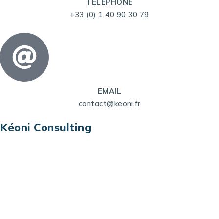
TELEPHONE
+33 (0) 1 40 90 30 79
EMAIL
contact@keoni.fr
Kéoni Consulting
Kéoni Consulting est votre partenaire pour la
transformation digitale. Nous vous aidons à
transformer votre modèle économique, à aligner
vos processus opérationnels avec le digital, à
sélectionner les meilleures technologies et à vous
prémunir contre les risques et les menaces à l’ère