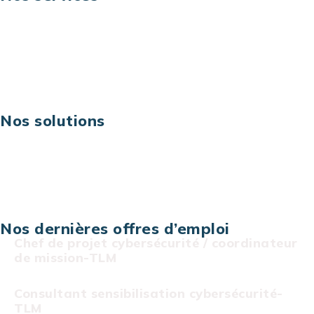
Business digital
Excellence opérationnelle
Digital & technologies
Risques IT & cybersécurité
Carrières
Nos solutions
Assistance technique sur projet
Projet au forfait
Infogérance
Centre de services informatiques
Nos dernières offres d’emploi
Chef de projet cybersécurité / coordinateur
de mission-TLM
Consultant sensibilisation cybersécurité-
TLM