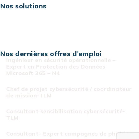
Nos solutions
Assistance technique sur projet
Projet au forfait
Infogérance
Centre de services informatiques
Nos dernières offres d’emploi
Ingénieur en sécurité opérationnelle –
Expert en Protection des Données
Microsoft 365 – N4
Chef de projet cybersécurité / coordinateur
de mission-TLM
Consultant sensibilisation cybersécurité-
TLM
Consultant– Expert campagnes de phishing