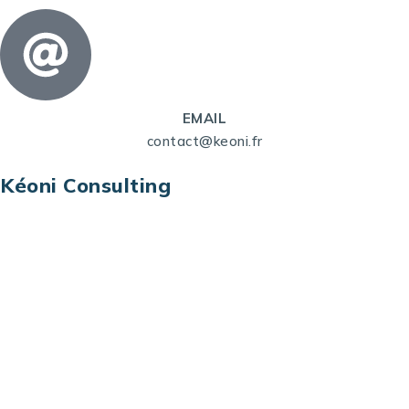
EMAIL
contact@keoni.fr
Kéoni Consulting
Kéoni Consulting est votre partenaire pour la
transformation digitale. Nous vous aidons à
transformer votre modèle économique, à aligner
vos processus opérationnels avec le digital, à
sélectionner les meilleures technologies et à vous
prémunir contre les risques et les menaces à l’ère
du digital.