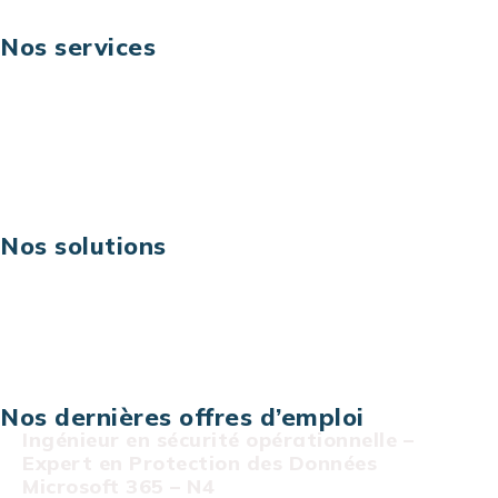
Nos services
Business digital
Excellence opérationnelle
Digital & technologies
Risques IT & cybersécurité
Carrières
Nos solutions
Assistance technique sur projet
Projet au forfait
Infogérance
Centre de services informatiques
Nos dernières offres d’emploi
Ingénieur en sécurité opérationnelle –
Expert en Protection des Données
Microsoft 365 – N4