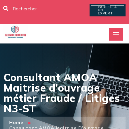
PARLER À
UN
EXPERT
Consultant AMOA
Maitrise d’ouvrage
métier Fraude / Litiges
N3-ST
Home
Consultant AMOA Maitrise D’ouvrage