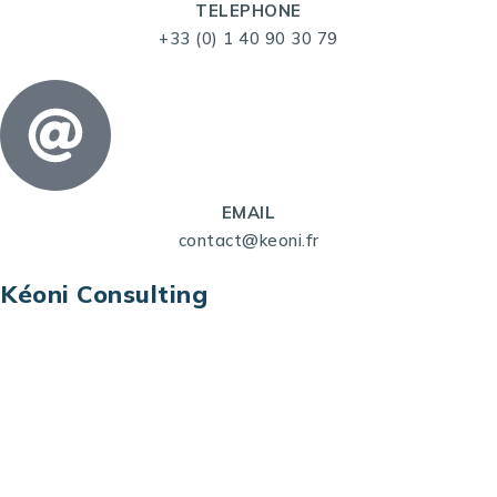
TELEPHONE
+33 (0) 1 40 90 30 79
EMAIL
contact@keoni.fr
Kéoni Consulting
Kéoni Consulting est votre partenaire pour la
transformation digitale. Nous vous aidons à
transformer votre modèle économique, à aligner
vos processus opérationnels avec le digital, à
sélectionner les meilleures technologies et à vous