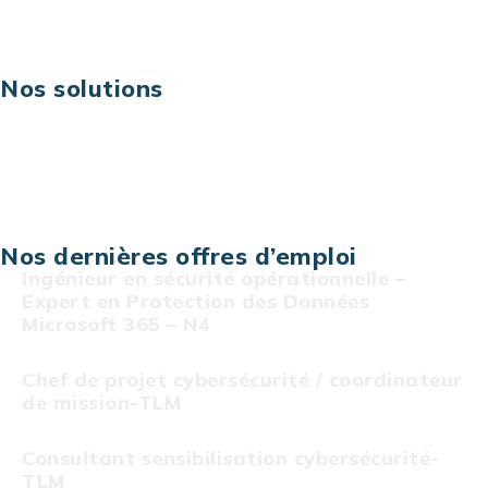
Risques IT & cybersécurité
Carrières
Nos solutions
Assistance technique sur projet
Projet au forfait
Infogérance
Centre de services informatiques
Nos dernières offres d’emploi
Ingénieur en sécurité opérationnelle –
Expert en Protection des Données
Microsoft 365 – N4
Chef de projet cybersécurité / coordinateur
de mission-TLM
Consultant sensibilisation cybersécurité-
TLM