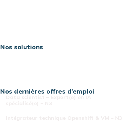
Business digital
Excellence opérationnelle
Digital & technologies
Risques IT & cybersécurité
Carrières
Nos solutions
Assistance technique sur projet
Projet au forfait
Infogérance
Centre de services informatiques
Nos dernières offres d’emploi
Data scientist – Expert(e) en IA
spécialisé(e) – N3
Intégrateur technique Openshift & VM – N3