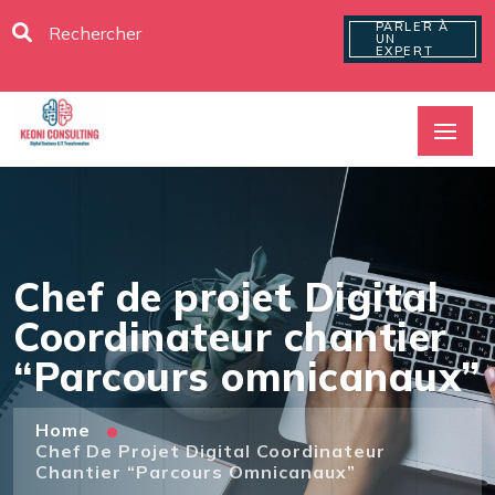
PARLER À
UN
EXPERT
Chef de projet Digital
Coordinateur chantier
“Parcours omnicanaux”
Home
Chef De Projet Digital Coordinateur
Chantier “Parcours Omnicanaux”