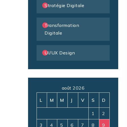
Stratégie Digitale
Transformation
Digitale
UI/UX Design
août 2026
L
M
M
J
V
S
D
1
2
3
4
5
6
7
8
9