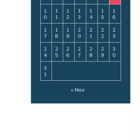
1
1
1
1
1
1
1
0
1
2
3
4
5
6
1
1
1
2
2
2
2
7
8
9
0
1
2
3
2
2
2
2
2
2
3
4
5
6
7
8
9
0
3
1
« Nov